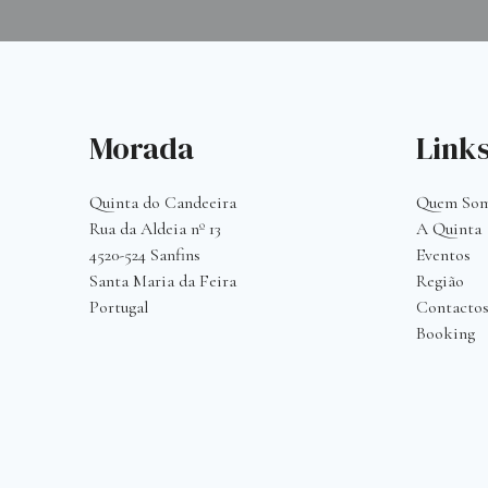
Morada
Links
Quinta do Candeeira
Quem So
Rua da Aldeia nº 13
A Quinta
4520-524 Sanfins
Eventos
S
anta Maria da Feira
Região
Portugal
Contacto
Booking